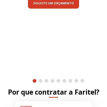
SOLICITE UM ORÇAMENTO
Consultoria em Projetos
Realizamos o planejamento, projeto e execução de
projetos de Infraestrutura de TI para empresas.
Por que contratar a Faritel?