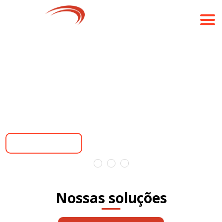
SIMPLIFIQUE A ROTINA DO SEU CONDOMÍNIO
Edifícios inteligentes e seguros com integração e
conectividade para facilitar e economizar.
Saiba Mais
Nossas soluções