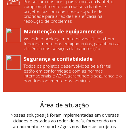
Por ser um dos principais valores da Faritel, o
comprometimento com nossos clientes e
projetos faz com que nosso suporte dê
prioridade para a rapidez e a eficácia na
resolução de problemas
Manutenção de equipamentos
Visando o prolongamento da vida útil e o bom
funcionamento dos equipamentos, garantimos a
eficiência nos serviços de manutenção
Segurança e confiabilidade
Todos os projetos desenvolvidos pela faritel
estão em conformidade com as normas
internacionais e ABNT, garantindo a segurança e o
bom funcionamento dos serviços
Área de atuação
Nossas soluções já foram implementadas em diversas
cidades e estados ao redor do país, fornecendo um
atendimento e suporte ágeis nos diversos projetos