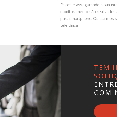
físicos e assegurando a sua i
monitoramento são realizados à 
para smartphone. Os alarmes sã
telefônica.
TEM I
SOLU
ENTR
COM 