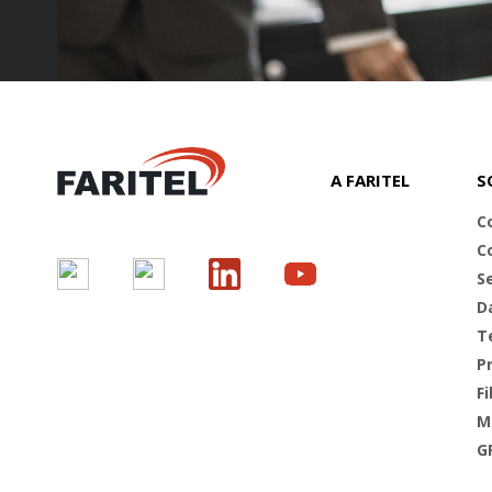
A FARITEL
S
C
C
S
D
T
Pr
Fi
M
G