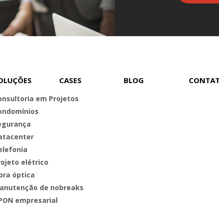
OLUÇÕES
CASES
BLOG
CONTA
onsultoria em Projetos
ondomínios
egurança
atacenter
elefonia
ojeto elétrico
bra óptica
anutenção de nobreaks
PON empresarial