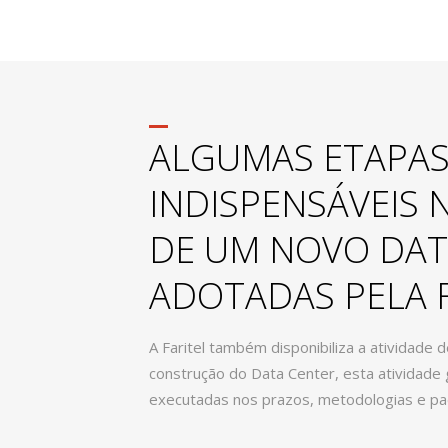
ALGUMAS ETAPA
INDISPENSÁVEIS 
DE UM NOVO DAT
ADOTADAS PELA F
A Faritel também disponibiliza a atividade
construção do Data Center, esta atividade
executadas nos prazos, metodologias e pad