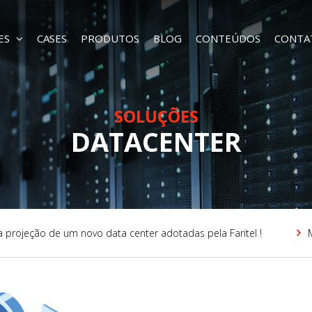
ES
CASES
PRODUTOS
BLOG
CONTEÚDOS
CONTA
SOLUÇÕES
DATACENTER
 projeção de um novo data center adotadas pela Faritel !