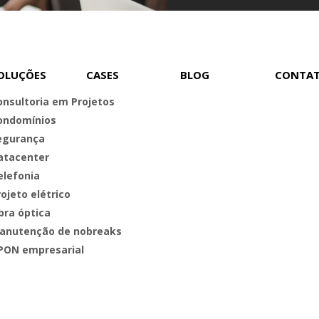
OLUÇÕES
CASES
BLOG
CONTA
onsultoria em Projetos
ondomínios
egurança
atacenter
elefonia
ojeto elétrico
bra óptica
anutenção de nobreaks
PON empresarial