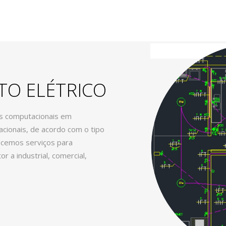
O ELÉTRICO
s computacionais em
cionais, de acordo com o tipo
ecemos serviços para
r a industrial, comercial,