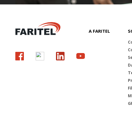
A FARITEL
S
C
C
S
D
T
Pr
Fi
M
G