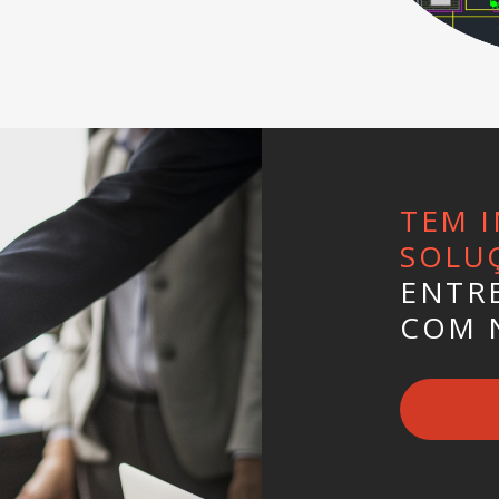
TEM I
SOLU
ENTR
COM 