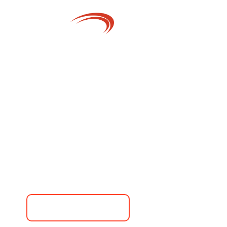
A FARITEL
SOLUÇÕ
SIMPLIFIQUE A 
SEU CONDOMÍNI
Edifícios inteligentes e seguros com i
conectividade para facilitar e economi
Saiba Mais