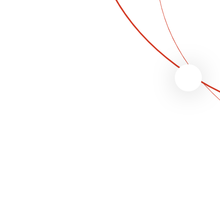
Segurança
Com o videomonitoramento, o
controle de acesso e do fluxo
de pessoas se torna mais
dinâmico e seguro.