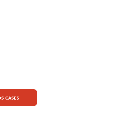
 cases
 seguir algumas das empresas
mentaram as nossas soluções
S CASES