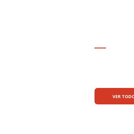
Nossos
Confira a
que imple
VER TODO