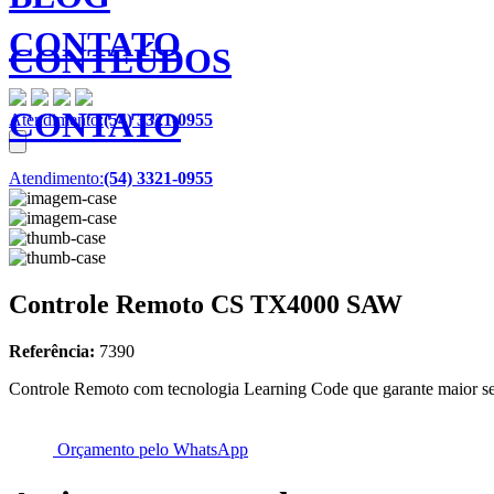
CONTATO
CONTEÚDOS
CONTATO
Atendimento:
(54) 3321-0955
Atendimento:
(54) 3321-0955
Controle Remoto CS TX4000 SAW
Referência:
7390
Controle Remoto com tecnologia Learning Code que garante maior s
Orçamento pelo WhatsApp