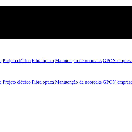
a
Projeto elétrico
Fibra óptica
Manutenção de nobreaks
GPON empresar
a
Projeto elétrico
Fibra óptica
Manutenção de nobreaks
GPON empresar