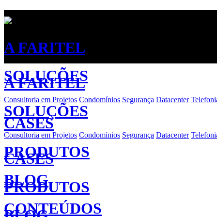
A FARITEL
SOLUÇÕES
A FARITEL
Consultoria em Projetos
Condomínios
Segurança
Datacenter
Telefoni
SOLUÇÕES
CASES
Consultoria em Projetos
Condomínios
Segurança
Datacenter
Telefoni
PRODUTOS
CASES
BLOG
PRODUTOS
CONTEÚDOS
BLOG