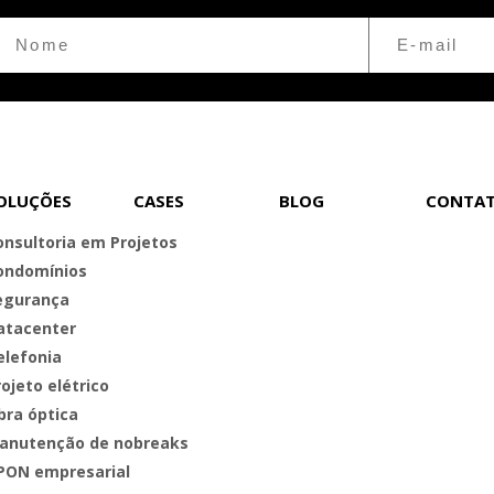
OLUÇÕES
CASES
BLOG
CONTA
onsultoria em Projetos
ondomínios
egurança
atacenter
elefonia
ojeto elétrico
bra óptica
anutenção de nobreaks
PON empresarial