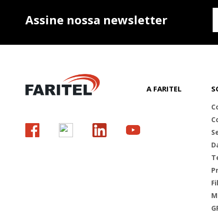
Assine nossa newsletter
A FARITEL
S
C
C
S
D
T
Pr
Fi
M
G