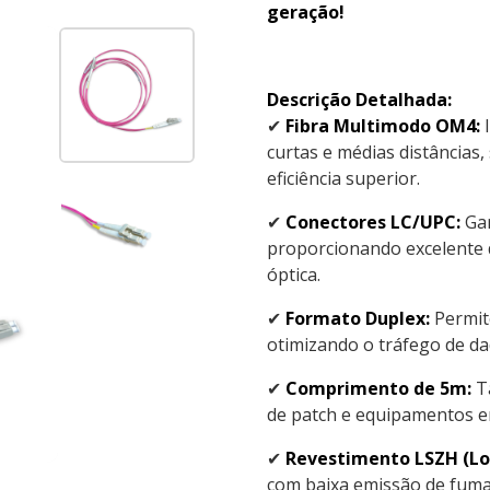
geração!
Descrição Detalhada:
✔
Fibra Multimodo OM4:
I
curtas e médias distância
eficiência superior.
✔
Conectores LC/UPC:
Gar
proporcionando excelente
óptica.
✔
Formato Duplex:
Permite
otimizando o tráfego de dad
✔
Comprimento de 5m:
Ta
de patch e equipamentos 
✔
Revestimento LSZH (L
com baixa emissão de fumaç