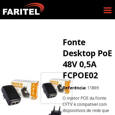
Fonte
Desktop PoE
48V 0,5A
FCPOE02
Referência:
11869
O injetor POE da Fonte
CFTV é compatível com
dispositivos de rede que