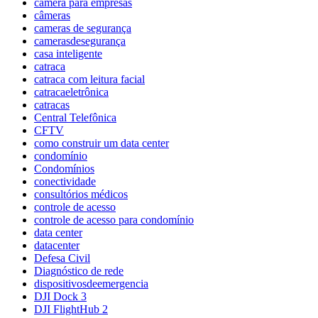
câmera para empresas
câmeras
cameras de segurança
camerasdesegurança
casa inteligente
catraca
catraca com leitura facial
catracaeletrônica
catracas
Central Telefônica
CFTV
como construir um data center
condomínio
Condomínios
conectividade
consultórios médicos
controle de acesso
controle de acesso para condomínio
data center
datacenter
Defesa Civil
Diagnóstico de rede
dispositivosdeemergencia
DJI Dock 3
DJI FlightHub 2