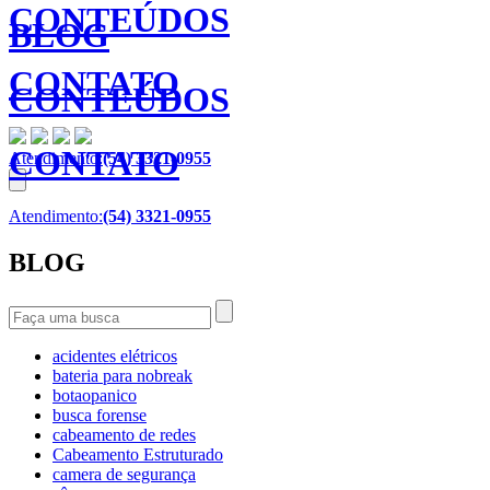
CONTEÚDOS
BLOG
CONTATO
CONTEÚDOS
CONTATO
Atendimento:
(54) 3321-0955
Atendimento:
(54) 3321-0955
BLOG
acidentes elétricos
bateria para nobreak
botaopanico
busca forense
cabeamento de redes
Cabeamento Estruturado
camera de segurança