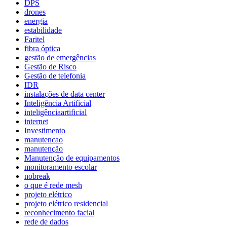
DPS
drones
energia
estabilidade
Faritel
fibra óptica
gestão de emergências
Gestão de Risco
Gestão de telefonia
IDR
instalações de data center
Inteligência Artificial
inteligênciaartificial
internet
Investimento
manutencao
manutenção
Manutenção de equipamentos
monitoramento escolar
nobreak
o que é rede mesh
projeto elétrico
projeto elétrico residencial
reconhecimento facial
rede de dados