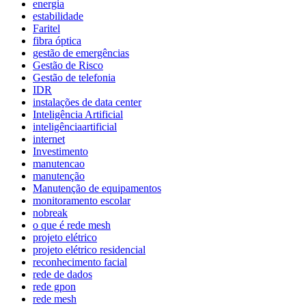
energia
estabilidade
Faritel
fibra óptica
gestão de emergências
Gestão de Risco
Gestão de telefonia
IDR
instalações de data center
Inteligência Artificial
inteligênciaartificial
internet
Investimento
manutencao
manutenção
Manutenção de equipamentos
monitoramento escolar
nobreak
o que é rede mesh
projeto elétrico
projeto elétrico residencial
reconhecimento facial
rede de dados
rede gpon
rede mesh