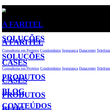
A FARITEL
SOLUÇÕES
A FARITEL
Consultoria em Projetos
Condomínios
Segurança
Datacenter
Telefoni
SOLUÇÕES
CASES
Consultoria em Projetos
Condomínios
Segurança
Datacenter
Telefoni
PRODUTOS
CASES
BLOG
PRODUTOS
CONTEÚDOS
BLOG