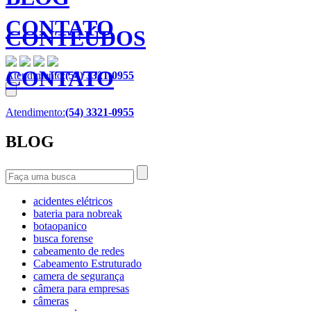
CONTATO
CONTEÚDOS
CONTATO
Atendimento:
(54) 3321-0955
Atendimento:
(54) 3321-0955
BLOG
acidentes elétricos
bateria para nobreak
botaopanico
busca forense
cabeamento de redes
Cabeamento Estruturado
camera de segurança
câmera para empresas
câmeras