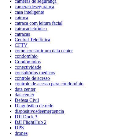
cameras de segurança
camerasdesegurança
casa inteligente
catraca
catraca com leitura facial
catracaeletrônica
catracas
Central Telefônica
CFTV
como construir um data center
condomínio
Condomínios
conectividade
consultórios médicos
controle de acesso
controle de acesso para condomínio
data center
datacenter
Defesa Civil
Diagnóstico de rede
dispositivosdeemergencia
DJI Dock 3
DJI FlightHub 2
DPS
drones