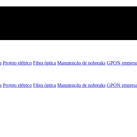
a
Projeto elétrico
Fibra óptica
Manutenção de nobreaks
GPON empresar
a
Projeto elétrico
Fibra óptica
Manutenção de nobreaks
GPON empresar