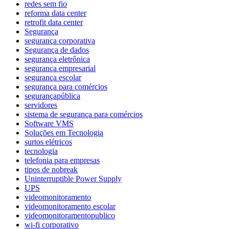
redes sem fio
reforma data center
retrofit data center
Segurança
segurança corporativa
Segurança de dados
segurança eletrônica
segurança empresarial
segurança escolar
segurança para comércios
segurançapública
servidores
sistema de segurança para comércios
Software VMS
Soluções em Tecnologia
surtos elétricos
tecnologia
telefonia para empresas
tipos de nobreak
Uninterruptible Power Supply
UPS
videomonitoramento
videomonitoramento escolar
videomonitoramentopublico
wi-fi corporativo