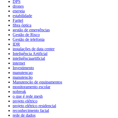
DPS
drones
energia
estabilidade
Faritel
fibra óptica
gestão de emergências
Gestão de Risco
Gestão de telefonia
IDR
instalações de data center
Inteligência Artificial
inteligênciaartificial
internet
Investimento
manutencao
manutenção
Manutenção de equipamentos
monitoramento escolar
nobreak
o que é rede mesh
projeto elétrico
projeto elétrico residencial
reconhecimento facial
rede de dados