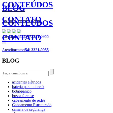
CONTEÚDOS
BLOG
CONTATO
CONTEÚDOS
CONTATO
Atendimento:
(54) 3321-0955
Atendimento:
(54) 3321-0955
BLOG
acidentes elétricos
bateria para nobreak
botaopanico
busca forense
cabeamento de redes
Cabeamento Estruturado
camera de segurança