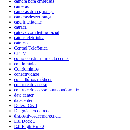
câmera para empresas
câmeras
cameras de segurança
camerasdesegurança
casa inteligente
catraca
catraca com leitura facial
catracaeletrônica
catracas
Central Telefônica
CFTV
como construir um data center
condomínio
Condomínios
conectividade
consultórios médicos
controle de acesso
controle de acesso para condomínio
data center
datacenter
Defesa Civil
Diagnóstico de rede
dispositivosdeemergencia
DJI Dock 3
DJI FlightHub 2