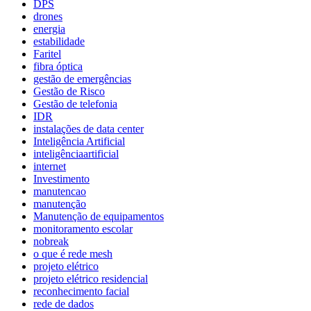
DPS
drones
energia
estabilidade
Faritel
fibra óptica
gestão de emergências
Gestão de Risco
Gestão de telefonia
IDR
instalações de data center
Inteligência Artificial
inteligênciaartificial
internet
Investimento
manutencao
manutenção
Manutenção de equipamentos
monitoramento escolar
nobreak
o que é rede mesh
projeto elétrico
projeto elétrico residencial
reconhecimento facial
rede de dados