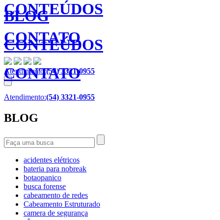
CONTEÚDOS
BLOG
CONTATO
CONTEÚDOS
CONTATO
Atendimento:
(54) 3321-0955
Atendimento:
(54) 3321-0955
BLOG
acidentes elétricos
bateria para nobreak
botaopanico
busca forense
cabeamento de redes
Cabeamento Estruturado
camera de segurança