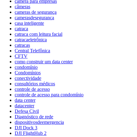
câmera para empresas
câmeras
cameras de segurança
camerasdesegurança
casa inteligente
catraca
catraca com leitura facial
catracaeletrônica
catracas
Central Telefônica
CFTV
como construir um data center
condomínio
Condomínios
conectividade
consultórios médicos
controle de acesso
controle de acesso para condomínio
data center
datacenter
Defesa Civil
Diagnóstico de rede
dispositivosdeemergencia
DJI Dock 3
DJI FlightHub 2