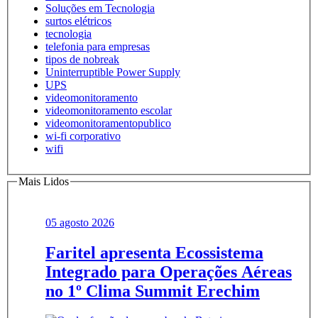
Soluções em Tecnologia
surtos elétricos
tecnologia
telefonia para empresas
tipos de nobreak
Uninterruptible Power Supply
UPS
videomonitoramento
videomonitoramento escolar
videomonitoramentopublico
wi-fi corporativo
wifi
Mais Lidos
05 agosto 2026
Faritel apresenta Ecossistema
Integrado para Operações Aéreas
no 1º Clima Summit Erechim