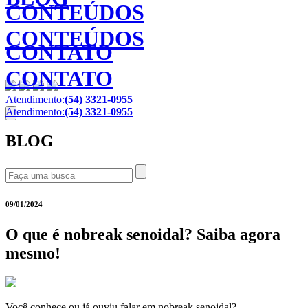
CONTEÚDOS
CONTEÚDOS
CONTATO
CONTATO
Atendimento:
(54) 3321-0955
Atendimento:
(54) 3321-0955
BLOG
09/01/2024
O que é nobreak senoidal? Saiba agora
mesmo!
Você conhece ou já ouviu falar em nobreak senoidal?