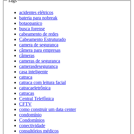
Tags
acidentes elétricos
bateria para nobreak
botaopanico
busca forense
cabeamento de redes
Cabeamento Estruturado
camera de segurança
câmera para empresas
câmeras
cameras de segurança
camerasdesegurança
casa inteligente
catraca
catraca com leitura facial
catracaeletrônica
catracas
Central Telefônica
CFTV
como construir um data center
condomínio
Condomínios
conectividade
consultórios médicos