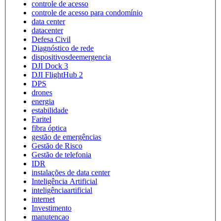
controle de acesso
controle de acesso para condomínio
data center
datacenter
Defesa Civil
Diagnóstico de rede
dispositivosdeemergencia
DJI Dock 3
DJI FlightHub 2
DPS
drones
energia
estabilidade
Faritel
fibra óptica
gestão de emergências
Gestão de Risco
Gestão de telefonia
IDR
instalações de data center
Inteligência Artificial
inteligênciaartificial
internet
Investimento
manutencao