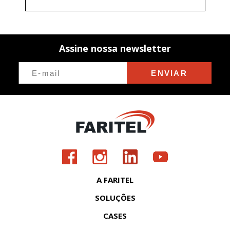
CONDOMÍNIOS
CONECTIVIDADE
Assine nossa newsletter
CONSULTÓRIOS MÉDICOS
CONTROLE DE ACESSO
ENVIAR
CONTROLE DE ACESSO PARA
CONDOMÍNIO
DATA CENTER
DATACENTER
DEFESA CIVIL
A FARITEL
DIAGNÓSTICO DE REDE
SOLUÇÕES
DISPOSITIVOSDEEMERGENCIA
CASES
DJI DOCK 3