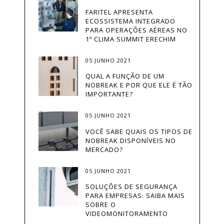
CAMERASDESEGURANÇA
FARITEL APRESENTA
ECOSSISTEMA INTEGRADO
CASA INTELIGENTE
PARA OPERAÇÕES AÉREAS NO
1º CLIMA SUMMIT ERECHIM
CATRACA
05 JUNHO 2021
CATRACA COM LEITURA FACIAL
QUAL A FUNÇÃO DE UM
NOBREAK E POR QUE ELE É TÃO
CATRACAELETRÔNICA
IMPORTANTE?
CATRACAS
05 JUNHO 2021
VOCÊ SABE QUAIS OS TIPOS DE
CENTRAL TELEFÔNICA
NOBREAK DISPONÍVEIS NO
MERCADO?
CFTV
05 JUNHO 2021
COMO CONSTRUIR UM DATA
CENTER
SOLUÇÕES DE SEGURANÇA
PARA EMPRESAS: SAIBA MAIS
SOBRE O
CONDOMÍNIO
VIDEOMONITORAMENTO