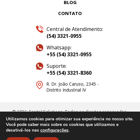
BLOG
DJI FLIGHTHUB 2
CONTATO
DPS
Central de Atendimento:
(54) 3321-0955
DRONES
Whatsapp:
ENERGIA
+55 (54) 3321-0955
ESTABILIDADE
Suporte:
+55 (54) 3321-8360
FARITEL
R. Dr. João Caruso, 2345 -
Distrito Industrial IV
FIBRA ÓPTICA
GESTÃO DE EMERGÊNCIAS
© 2026. Faritel Solutions. Todos os direitos reservados.
GESTÃO DE RISCO
Utilizamos cookies para otimizar sua experiência no nosso site.
Você pode saber mais sobre os cookies que utilizamos e
desativá-los nas
configurações
.
GESTÃO DE TELEFONIA