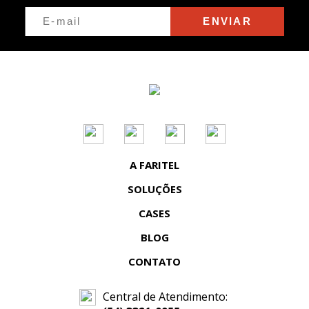
CONSULTÓRIOS MÉDICOS
ENVIAR
CONTROLE DE ACESSO
CONTROLE DE ACESSO PARA
CONDOMÍNIO
DATA CENTER
DATACENTER
A FARITEL
DEFESA CIVIL
SOLUÇÕES
DIAGNÓSTICO DE REDE
CASES
DISPOSITIVOSDEEMERGENCIA
BLOG
DJI DOCK 3
CONTATO
DJI FLIGHTHUB 2
Central de Atendimento: