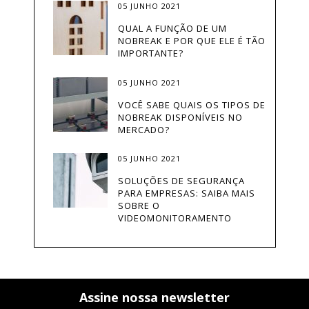
05 JUNHO 2021
CATRACA
QUAL A FUNÇÃO DE UM
NOBREAK E POR QUE ELE É TÃO
CATRACA COM LEITURA FACIAL
IMPORTANTE?
CATRACAELETRÔNICA
05 JUNHO 2021
CATRACAS
VOCÊ SABE QUAIS OS TIPOS DE
NOBREAK DISPONÍVEIS NO
CENTRAL TELEFÔNICA
MERCADO?
CFTV
05 JUNHO 2021
SOLUÇÕES DE SEGURANÇA
COMO CONSTRUIR UM DATA
PARA EMPRESAS: SAIBA MAIS
CENTER
SOBRE O
VIDEOMONITORAMENTO
CONDOMÍNIO
CONDOMÍNIOS
CONECTIVIDADE
Assine nossa newsletter