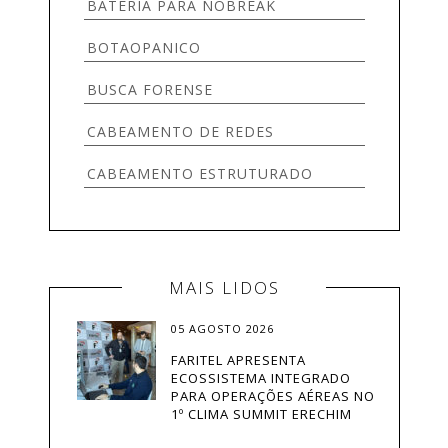
SERVIDORES
BATERIA PARA NOBREAK
TECNOLOGIA
BOTAOPANICO
TELEFONIA
BUSCA FORENSE
VIDEOMONITORAMENTO
CABEAMENTO DE REDES
CABEAMENTO ESTRUTURADO
CAMERA DE SEGURANÇA
CÂMERA PARA EMPRESAS
MAIS LIDOS
CÂMERAS
05 AGOSTO 2026
CAMERAS DE SEGURANÇA
FARITEL APRESENTA
ECOSSISTEMA INTEGRADO
CAMERASDESEGURANÇA
PARA OPERAÇÕES AÉREAS NO
1º CLIMA SUMMIT ERECHIM
CASA INTELIGENTE