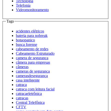
Tecnologia
Telefonia
Videomonitoramento
Tags
acidentes elétricos
bateria para nobreak
botaopanico
busca forense
cabeamento de redes
Cabeamento Estruturado
camera de segurança
câmera para empresas
câmeras
cameras de segurança
camerasdesegurança
casa inteligente
catraca
catraca com leitura facial
catracaeletrônica
catracas
Central Telefônica
CFTV